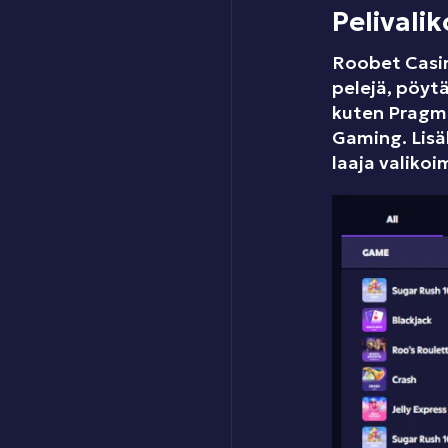
Pelivalik
Roobet Casino
pelejä, pöytä
kuten Pragma
Gaming. Lisä
laaja valikoi