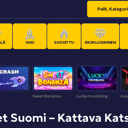
Pelit, Kategori
LLÄ
UUSI
SUOSITTU
EKSKLUSIIVINEN
Sweet Bonanza
Lucky Crumbling
Avi
t Suomi – Kattava Kat