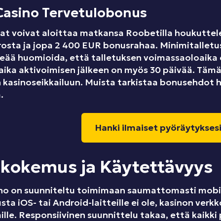
Casino Tervetulobonus
at voivat aloittaa matkansa Roobetilla houkuttelev
rrosta ja jopa 2 400 EUR bonusrahaa. Minimitalletu
eää huomioida, että talletuksen voimassaoloaika o
ika aktivoimisen jälkeen on myös 30 päivää. Tä
n kasinoseikkailuun. Muista tarkistaa bonusehdot 
.
Hanki ilmaiset pyöräytyksesi
ikokemus ja Käytettävyys
o on suunniteltu toimimaan saumattomasti mobiilila
usta iOS- tai Android-laitteille ei ole, kasinon ver
ille. Responsiivinen suunnittelu takaa, että kaikki