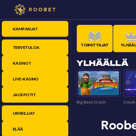
KAMPANJAT
TOIMITTAJAT
YLHÄÄ
TERVETULOA
YLHÄÄLLÄ
KASINOT
LIVE-KASINO
JACKPOTIT
Big Bass Crash
Crash
URHEILIJAT
Roobe
ELÄÄ