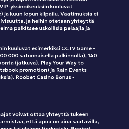
VIP-yksinoikeuksiin kuuluvat
 ja kuun lopun kilpailu. Vaatimuksia ei
iivisuutta, ja heihin otetaan yhteyttä
ma palkitsee uskollisia pelaajia ja
hin kuuluvat esimerkiksi CCTV Game -
00 000 satunnaisella palkinnolla), 140
onta (jatkuva), Play Your Way to
rtsbook promotion) ja Rain Events
uksia). Roobet Casino Bonus -
ajat voivat ottaa yhteyttä tukeen
 varmistaa, että apua on aina saatavilla,
ymys tai yleinen tiedustelu, Roobet